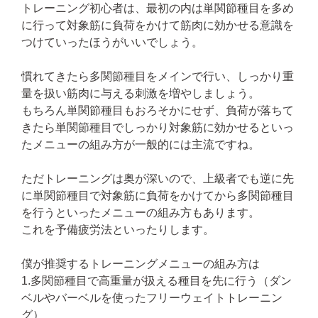
トレーニング初心者は、最初の内は単関節種目を多め
に行って対象筋に負荷をかけて筋肉に効かせる意識を
つけていったほうがいいでしょう。
慣れてきたら多関節種目をメインで行い、しっかり重
量を扱い筋肉に与える刺激を増やしましょう。
もちろん単関節種目もおろそかにせず、負荷が落ちて
きたら単関節種目でしっかり対象筋に効かせるといっ
たメニューの組み方が一般的には主流ですね。
ただトレーニングは奥が深いので、上級者でも逆に先
に単関節種目で対象筋に負荷をかけてから多関節種目
を行うといったメニューの組み方もあります。
これを予備疲労法といったりします。
僕が推奨するトレーニングメニューの組み方は
1.多関節種目で高重量が扱える種目を先に行う（ダン
ベルやバーベルを使ったフリーウェイトトレーニン
グ）