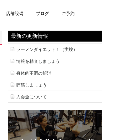
店舗設備
ブログ
ご予約
最新の更新情報
ラーメンダイエット！（実験）
情報を精査しましょう
身体的不調の解消
貯筋しましょう
入会金について