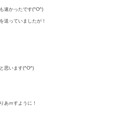
速かったです(^O^)
を送っていましたが！
思います(^O^)
りあｍすように！