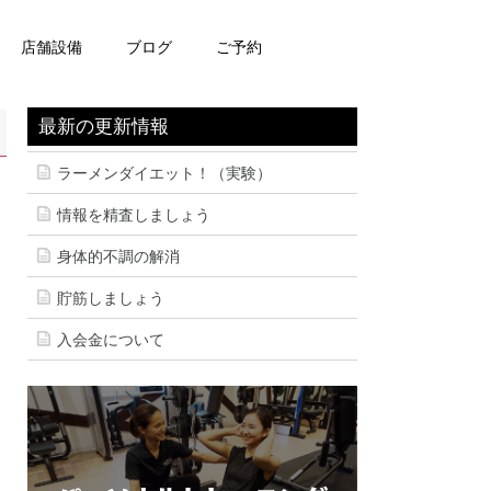
店舗設備
ブログ
ご予約
最新の更新情報
ラーメンダイエット！（実験）
情報を精査しましょう
身体的不調の解消
貯筋しましょう
入会金について