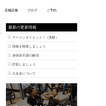
店舗設備
ブログ
ご予約
最新の更新情報
ラーメンダイエット！（実験）
情報を精査しましょう
身体的不調の解消
貯筋しましょう
入会金について