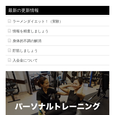
最新の更新情報
ラーメンダイエット！（実験）
情報を精査しましょう
身体的不調の解消
貯筋しましょう
入会金について