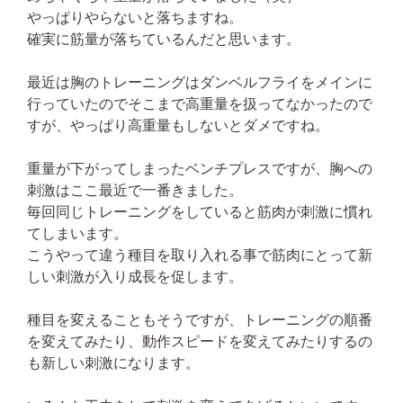
やっぱりやらないと落ちますね。
確実に筋量が落ちているんだと思います。
最近は胸のトレーニングはダンベルフライをメインに
行っていたのでそこまで高重量を扱ってなかったので
すが、やっぱり高重量もしないとダメですね。
重量が下がってしまったベンチプレスですが、胸への
刺激はここ最近で一番きました。
毎回同じトレーニングをしていると筋肉が刺激に慣れ
てしまいます。
こうやって違う種目を取り入れる事で筋肉にとって新
しい刺激が入り成長を促します。
種目を変えることもそうですが、トレーニングの順番
を変えてみたり、動作スピードを変えてみたりするの
も新しい刺激になります。