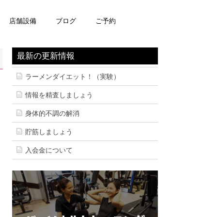
店舗設備
ブログ
ご予約
最新の更新情報
ラーメンダイエット！（実験）
情報を精査しましょう
身体的不調の解消
貯筋しましょう
入会金について