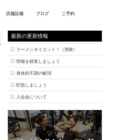
店舗設備
ブログ
ご予約
最新の更新情報
ラーメンダイエット！（実験）
情報を精査しましょう
身体的不調の解消
貯筋しましょう
入会金について