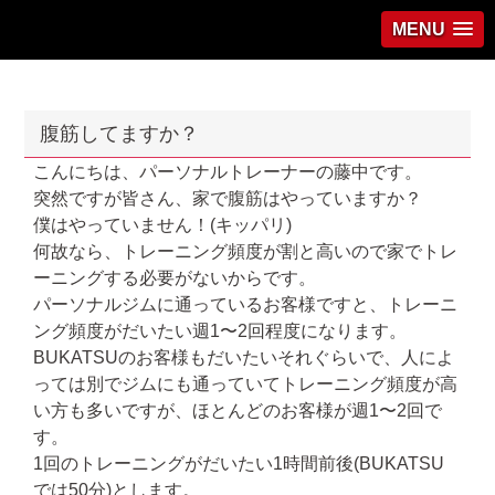
MENU
腹筋してますか？
こんにちは、パーソナルトレーナーの藤中です。
突然ですが皆さん、家で腹筋はやっていますか？
僕はやっていません！
(
キッパリ
)
何故なら、トレーニング頻度が割と高いので家でトレ
ーニングする必要がないからです。
パーソナルジムに通っているお客様ですと、トレーニ
ング頻度がだいたい週
1
〜
2
回程度になります。
BUKATSU
のお客様もだいたいそれぐらいで、人によ
っては別でジムにも通っていてトレーニング頻度が高
い方も多いですが、ほとんどのお客様が週
1
〜
2
回で
す。
1
回のトレーニングがだいたい
1
時間前後
(BUKATSU
では
50
分
)
とします。