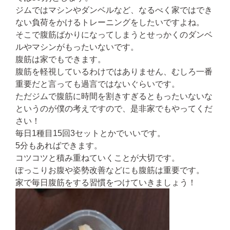
ジムではマシンやダンベルなど、なるべく家ではでき
ない負荷をかけるトレーニングをしたいですよね。
そこで腹筋ばかりになってしまうとせっかくのダンベ
ルやマシンがもったいないです。
腹筋は家でもできます。
腹筋を軽視しているわけではありません、むしろ一番
重要だと言っても過言ではないぐらいです。
ただジムで腹筋に時間を割きすぎるともったいないな
というのが僕の考えですので、是非家でもやってくだ
さい！
毎日
1
種目
15
回
3
セットとかでいいです。
5
分もあればできます。
コツコツと積み重ねていくことが大切です。
ぽっこりお腹や姿勢改善などにも腹筋は重要です。
家で毎日腹筋をする習慣をつけていきましょう！