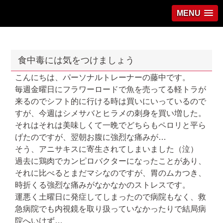
MENU
食中毒には気をつけましょう
こんにちは、パーソナルトレーナーの藤中です。
毎週金曜日にフラワーロードで魚を売ってる軽トラが
来るのでシフト的に行ける時は買いにいっているので
すが、今週はシメサバとヒラメの刺身を買い増した。
それはそれは美味しくて一晩でどちらもペロリと平ら
げたのですが、翌朝お腹に強烈な痛みが
…
そう、アニサキスに寄生されてしまいました（泣）
過去に鶏肉でカンピロバクターになったことがあり、
それに比べるとまだマシなのですが、胃のムカつき、
時折くる強烈な痛みがなかなかのストレスです。
運悪く土曜日に発症してしまったので病院もなく、救
急病院でも内視鏡を取り扱っていなかったりで結局病
院へいけず
…