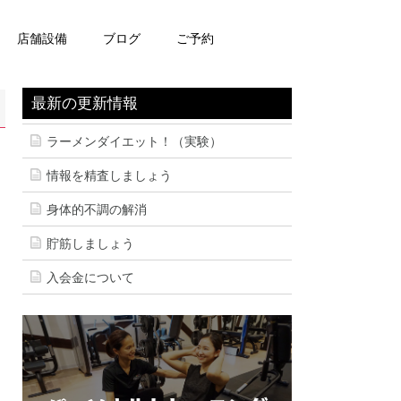
店舗設備
ブログ
ご予約
最新の更新情報
ラーメンダイエット！（実験）
情報を精査しましょう
身体的不調の解消
貯筋しましょう
入会金について