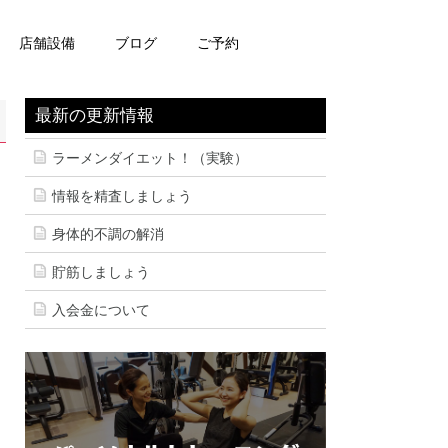
店舗設備
ブログ
ご予約
最新の更新情報
ラーメンダイエット！（実験）
情報を精査しましょう
身体的不調の解消
貯筋しましょう
入会金について