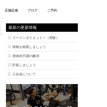
店舗設備
ブログ
ご予約
最新の更新情報
ラーメンダイエット！（実験）
情報を精査しましょう
身体的不調の解消
貯筋しましょう
入会金について