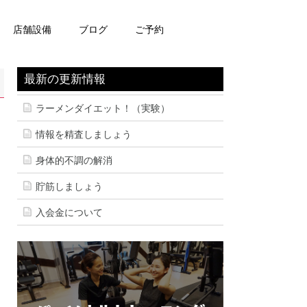
店舗設備
ブログ
ご予約
最新の更新情報
ラーメンダイエット！（実験）
情報を精査しましょう
身体的不調の解消
貯筋しましょう
入会金について