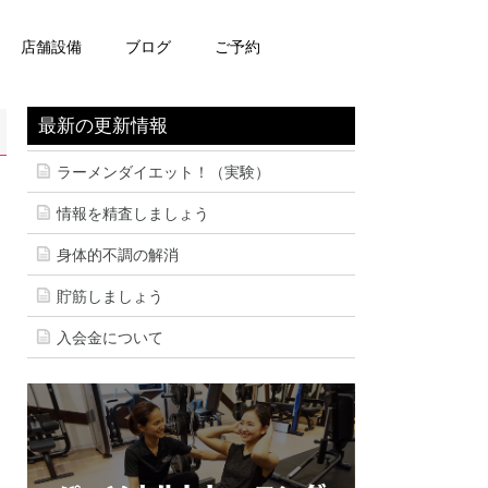
店舗設備
ブログ
ご予約
最新の更新情報
ラーメンダイエット！（実験）
情報を精査しましょう
身体的不調の解消
貯筋しましょう
入会金について