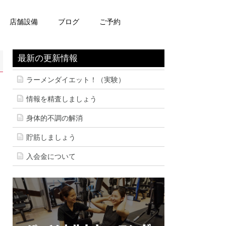
店舗設備
ブログ
ご予約
最新の更新情報
ラーメンダイエット！（実験）
情報を精査しましょう
身体的不調の解消
貯筋しましょう
入会金について