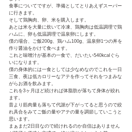
食事についてですが、準備としてとりあえずスーパー
に行きます。
そして鶏胸肉、卵、米を購入します。
あとは米を大量に炊いて冷凍、鶏胸肉は低温調理で鶏
ハムに、卵も低温調理で温泉卵にします。
僕の場合、ご飯200g、鶏ハム100g、温泉卵1つの丼を
作り醤油をかけて食べます。
これと味噌汁が基本の一食で、だいたい540kcalぐら
いになります。
僕の身体的には一食としては少なめなのでこれを一日
三食、夜は低カロリーなアテを作ってそれをつまみな
がらお酒を飲みます。
これを3ヶ月ほど続ければ体脂肪が落ちて身体が絞れ
ます。
昔より筋肉量も落ちて代謝が下がってると思うので絞
れ具合をみてご飯の量やアテの量を調節していこうと
思います。
まぁまだ2日目なので続けれるのか自信はありません