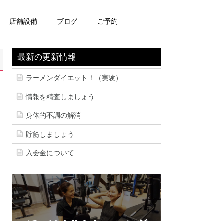
店舗設備
ブログ
ご予約
最新の更新情報
ラーメンダイエット！（実験）
情報を精査しましょう
身体的不調の解消
貯筋しましょう
入会金について